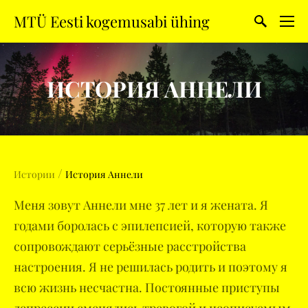
MTÜ Eesti kogemusabi ühing
ИСТОРИЯ АННЕЛИ
/
Истории
История Аннели
Меня зовут Аннели мне 37 лет и я жената. Я
годами боролась с эпилепсией, которую также
сопровождают серьёзные расстройства
настроения. Я не решилась родить и поэтому я
всю жизнь несчастна. Постоянные приступы