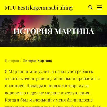
MTÜ Eesti kogemusabi ühing
ИСТОРИЯ МАРТИНА
/
Истории
История Мартина
Я Мартин и мне 35 лет, я начал употреблять
алкоголь очень рано и у меня были проблемы с
полицией. Дважды я попадал в тюрьму за
воровство и другие мелкие преступления.
Когда я был маленький у меня были плохие